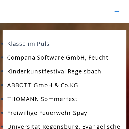
Mai
Zum
Men
Inhalt
springen
Klasse im Puls
Compana Software GmbH, Feucht
Kinderkunstfestival Regelsbach
ABBOTT GmbH & Co.KG
THOMANN Sommerfest
Freiwillige Feuerwehr Spay
Universität Regensburg, Evangelische